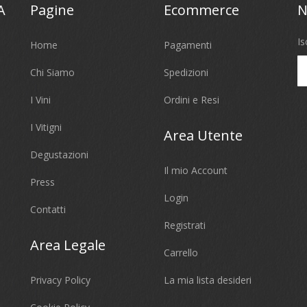
A
Pagine
Ecommerce
N
Is
Home
Pagamenti
Chi Siamo
Spedizioni
I Vini
Ordini e Resi
I Vitigni
Area Utente
Degustazioni
Il mio Account
Press
Login
Contatti
Registrati
Area Legale
Carrello
Privacy Policy
La mia lista desideri