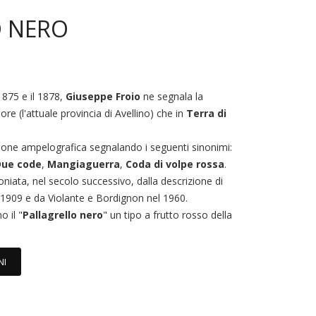
O NERO
l 1875 e il 1878,
Giuseppe Froio
ne segnala la
ore (l'attuale provincia di Avellino) che in
Terra di
zione ampelografica segnalando i seguenti sinonimi:
Due code
,
Mangiaguerra
,
Coda di volpe rossa
.
niata, nel secolo successivo, dalla descrizione di
l 1909 e da Violante e Bordignon nel 1960.
o il "
Pallagrello nero
" un tipo a frutto rosso della
NI