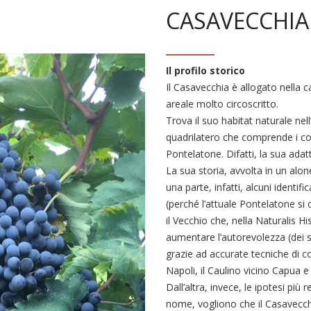
CASAVECCHIA
Il profilo storico
Il Casavecchia è allogato nella ca
areale molto circoscritto.
Trova il suo habitat naturale nel
quadrilatero che comprende i com
Pontelatone. Difatti, la sua adat
La sua storia, avvolta in un alo
una parte, infatti, alcuni identi
(perché l’attuale Pontelatone si
il Vecchio che, nella Naturalis H
aumentare l’autorevolezza (dei s
grazie ad accurate tecniche di col
Napoli, il Caulino vicino Capua 
Dall’altra, invece, le ipotesi più
nome, vogliono che il Casavecch