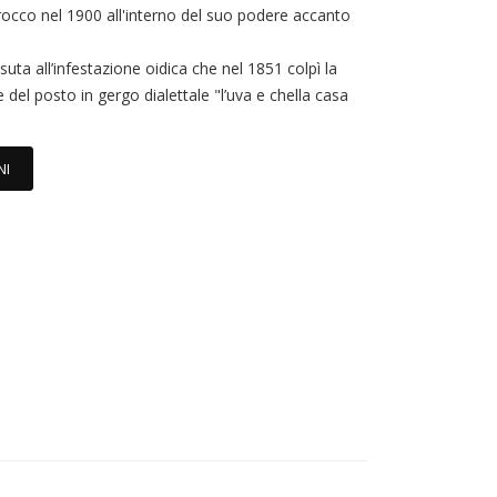
rocco nel 1900 all'interno del suo podere accanto
suta all’infestazione oidica che nel 1851 colpì la
 del posto in gergo dialettale "l’uva e chella casa
NI