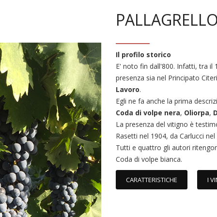
PALLAGRELL
Il profilo storico
E' noto fin dall'800. Infatti, tra i
presenza sia nel Principato Citeri
Lavoro
.
Egli ne fa anche la prima descri
Coda di volpe nera
,
Oliorpa
,
La presenza del vitigno è testimo
Rasetti nel 1904, da Carlucci ne
Tutti e quattro gli autori ritengon
Coda di volpe bianca.
CARATTERISTICHE
I VI