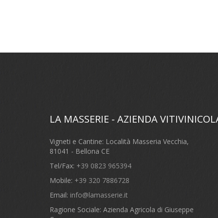
LA MASSERIE - AZIENDA VITIVINICOL
Vigneti e Cantine: Località Masseria Vecchia,
81041 - Bellona CE
Tel/Fax:
+39 0823 965394
Mobile:
+39 320 7886728
Email:
info@lamasserie.it
Ragione Sociale: Azienda Agricola di Giuseppe