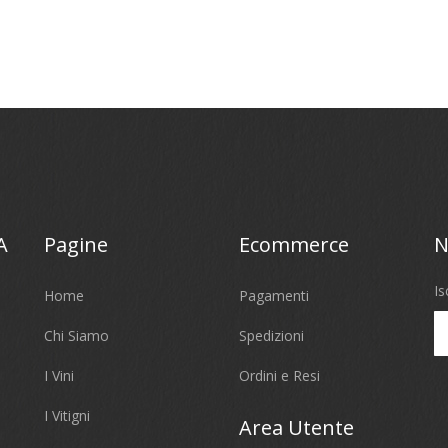
A
Pagine
Ecommerce
N
Is
Home
Pagamenti
Chi Siamo
Spedizioni
I Vini
Ordini e Resi
I Vitigni
Area Utente