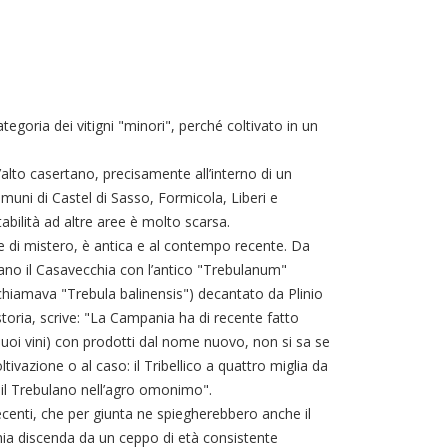
tegoria dei vitigni "minori", perché coltivato in un
l’alto casertano, precisamente all’interno di un
uni di Castel di Sasso, Formicola, Liberi e
tabilità ad altre aree è molto scarsa.
ne di mistero, è antica e al contempo recente. Da
ficano il Casavecchia con l’antico "Trebulanum"
 chiamava "Trebula balinensis") decantato da Plinio
istoria, scrive: "La Campania ha di recente fatto
uoi vini) con prodotti dal nome nuovo, non si sa se
tivazione o al caso: il Tribellico a quattro miglia da
e il Trebulano nell’agro omonimo".
 recenti, che per giunta ne spiegherebbero anche il
ia discenda da un ceppo di età consistente