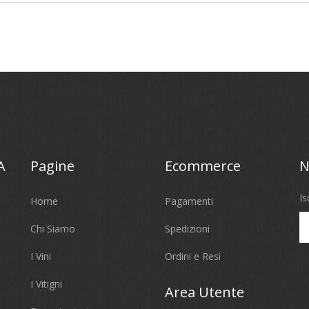
A
Pagine
Ecommerce
N
Is
Home
Pagamenti
Chi Siamo
Spedizioni
I Vini
Ordini e Resi
I Vitigni
Area Utente