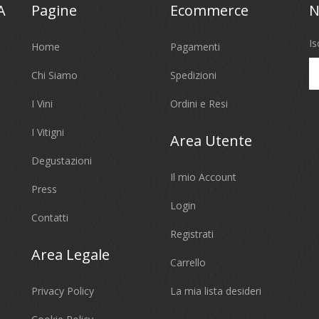
A
Pagine
Ecommerce
N
Is
Home
Pagamenti
Chi Siamo
Spedizioni
I Vini
Ordini e Resi
I Vitigni
Area Utente
Degustazioni
Il mio Account
Press
Login
Contatti
Registrati
Area Legale
Carrello
Privacy Policy
La mia lista desideri