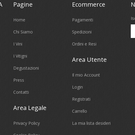
A
Pagine
Ecommerce
N
Is
Home
Pagamenti
Chi Siamo
Spedizioni
I Vini
Ordini e Resi
I Vitigni
Area Utente
Degustazioni
Il mio Account
Press
Login
Contatti
Registrati
Area Legale
Carrello
Privacy Policy
La mia lista desideri