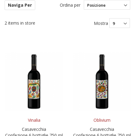
Ordina per
Naviga Per
Im
la
di
2
items in store
Mostra
de
Vinalia
Oblivium
Casavecchia
Casavecchia
Confezione 6 bottiglie 750 ml
Confezione 6 bottiglie 750 ml