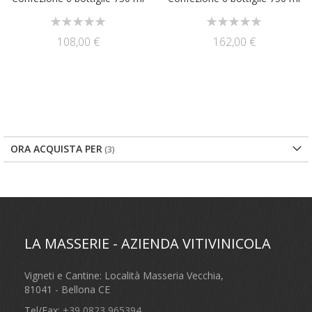
Rating:
Rating:
0%
0%
108,00 €
162,00 €
ORA ACQUISTA PER
LA MASSERIE - AZIENDA VITIVINICOLA
Vigneti e Cantine: Località Masseria Vecchia,
81041 - Bellona CE
Tel/Fax:
+39 0823 965394