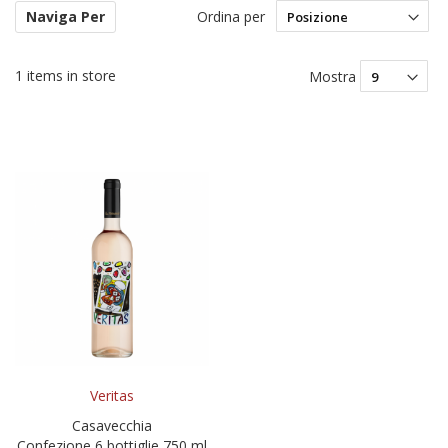
Ordina per
Naviga Per
Im
la
di
1
items in store
Mostra
de
Veritas
Casavecchia
Confezione 6 bottiglie 750 ml