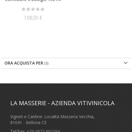
Rating:
0%
108,00 €
ORA ACQUISTA PER
LA MASSERIE - AZIENDA VITIVINICOLA
Vigneti e Cantine: Località Masseria Vecchia,
81041 - Bellona CE
Tel/Fax:
+39 0823 965394