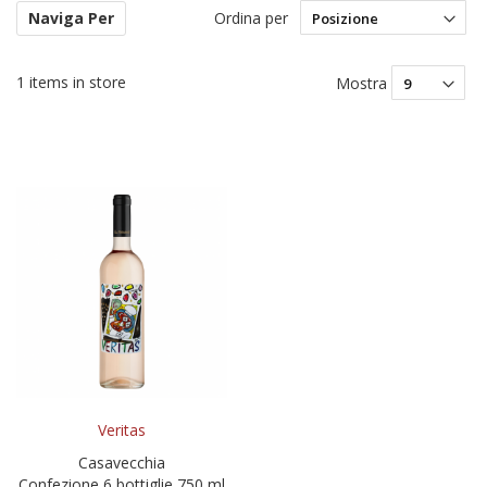
Ordina per
Naviga Per
Im
la
di
1
items in store
Mostra
de
Veritas
Casavecchia
Confezione 6 bottiglie 750 ml