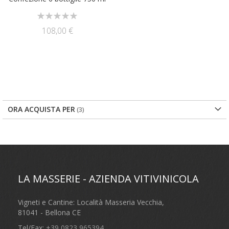
Rating:
0%
108,00 €
ORA ACQUISTA PER
LA MASSERIE - AZIENDA VITIVINICOLA
Vigneti e Cantine: Località Masseria Vecchia,
81041 - Bellona CE
Tel/Fax:
+39 0823 965394