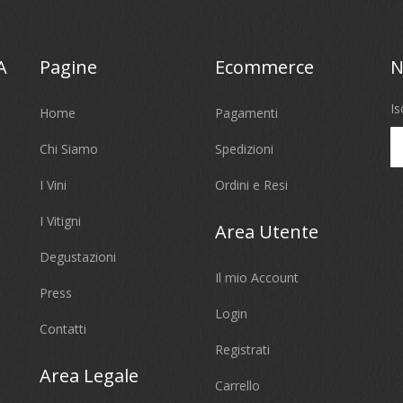
A
Pagine
Ecommerce
N
Is
Home
Pagamenti
Chi Siamo
Spedizioni
I Vini
Ordini e Resi
I Vitigni
Area Utente
Degustazioni
Il mio Account
Press
Login
Contatti
Registrati
Area Legale
Carrello