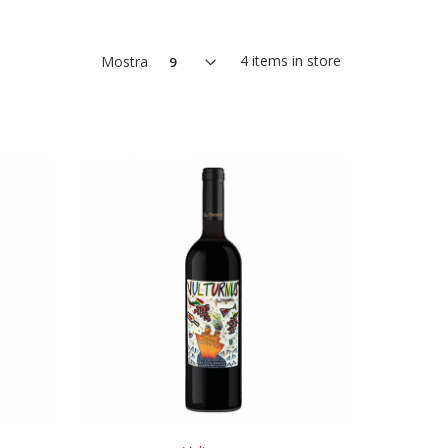
4
items in store
Mostra