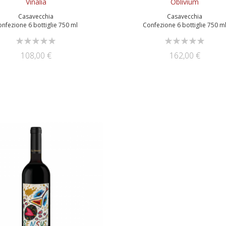
Vinalia
Oblivium
Casavecchia
Casavecchia
nfezione 6 bottiglie 750 ml
Confezione 6 bottiglie 750 m
Rating:
Rating:
0%
0%
108,00 €
162,00 €