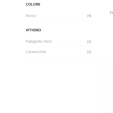
COLORE
Co
elemento
Rosso
4
VITIGNO
elemento
Pallagrello Nero
2
elemento
Casavecchia
2