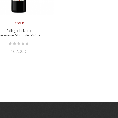
Sensus
Pallagrello Nero
nfezione 6 bottiglie 750 ml
Rating:
0%
162,00 €