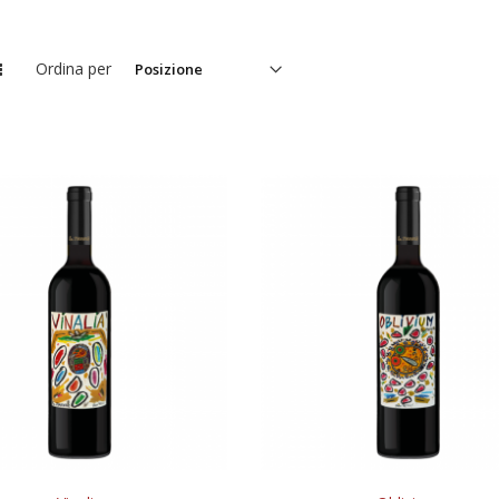
Ordina per
Imposta
la
direzione
decrescente