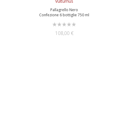
Vulturnus
Pallagrello Nero
l
Confezione 6 bottiglie 750 ml
Rating:
0%
108,00 €