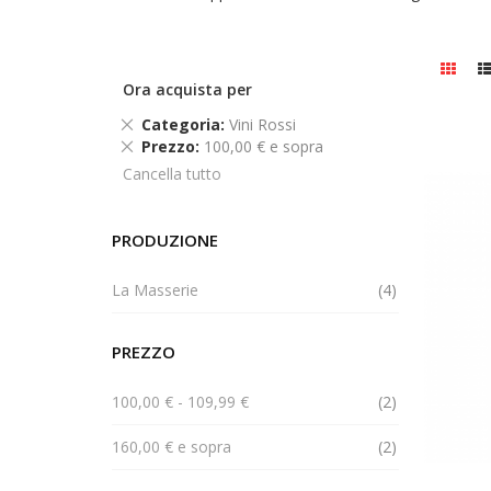
Ora acquista per
Rimuovi
Categoria
Vini Rossi
questo
Rimuovi
Prezzo
100,00 € e sopra
articolo
questo
Cancella tutto
articolo
PRODUZIONE
elemento
La Masserie
4
PREZZO
elemento
100,00 €
-
109,99 €
2
elemento
160,00 €
e sopra
2