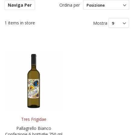
Ordina per
Naviga Per
Im
la
di
1
items in store
Mostra
de
Tres Frigidae
Pallagrello Bianco
Confezione 6 bottiglie 750 ml