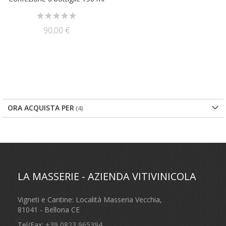
Rating:
0%
90,00 €
ORA ACQUISTA PER
LA MASSERIE - AZIENDA VITIVINICOLA
Vigneti e Cantine: Località Masseria Vecchia,
81041 - Bellona CE
Tel/Fax:
+39 0823 965394