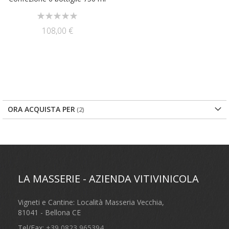
Rating:
0%
108,00 €
ORA ACQUISTA PER
LA MASSERIE - AZIENDA VITIVINICOLA
Vigneti e Cantine: Località Masseria Vecchia,
81041 - Bellona CE
Tel/Fax:
+39 0823 965394