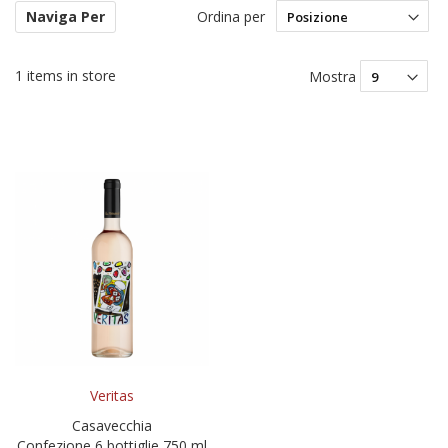
Ordina per
Naviga Per
Im
la
di
1
items in store
Mostra
de
Veritas
Casavecchia
Confezione 6 bottiglie 750 ml