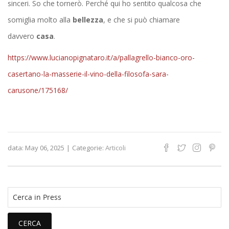
sinceri. So che tornerò. Perché qui ho sentito qualcosa che
somiglia molto alla
bellezza
, e che si può chiamare
davvero
casa
.
https://www.lucianopignataro.it/a/pallagrello-bianco-oro-
casertano-la-masserie-il-vino-della-filosofa-sara-
carusone/175168/
data:
May 06, 2025
|
Categorie:
Articoli
CERCA