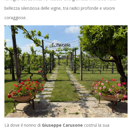
bellezza silenziosa delle vigne, tra radici profonde e visioni
coraggiose.
Là dove il nonno di
Giuseppe Carusone
costruì la sua