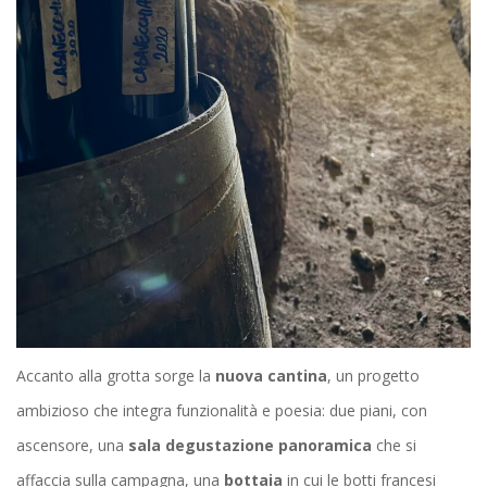
Accanto alla grotta sorge la
nuova cantina
, un progetto
ambizioso che integra funzionalità e poesia: due piani, con
ascensore, una
sala degustazione panoramica
che si
affaccia sulla campagna, una
bottaia
in cui le botti francesi